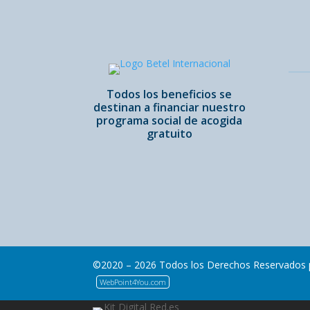
10,00€.
8,00€.
Todos los beneficios se
destinan a financiar nuestro
programa social de acogida
gratuito
©2020 – 2026 Todos los Derechos Reservados p
WebPoint4You.com