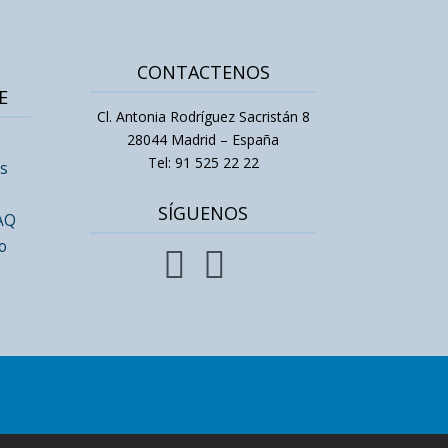
CONTACTENOS
E
Cl. Antonia Rodríguez Sacristán 8
28044 Madrid – España
Tel: 91 525 22 22
s
s
SÍGUENOS
FAQ
o

