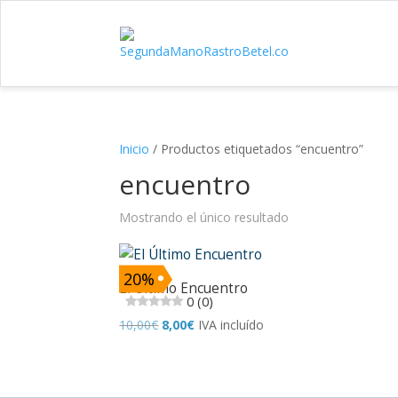
Inicio
/
Productos etiquetados “encuentro”
encuentro
Mostrando el único resultado
20%
El Último Encuentro
0 (0)
El
El
10,00
€
8,00
€
IVA incluído
precio
precio
original
actual
era:
es: