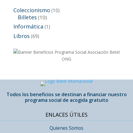
original
actual
Coleccionismo
(10)
era:
es:
Billetes
(10)
8,00€.
6,00€.
Informática
(1)
Libros
(69)
Todos los beneficios se destinan a financiar nuestro
programa social de acogida gratuito
ENLACES ÚTILES
Quienes Somos