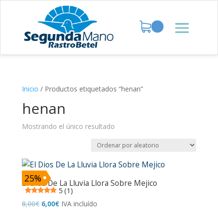
Inicio
/
Productos etiquetados “henan”
henan
Mostrando el único resultado
25%
El Dios De La Lluvia Llora Sobre Mejico
5 (1)
El
El
8,00
€
6,00
€
IVA incluído
precio
precio