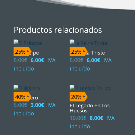
Productos relacionados
25%
25%
El Principe
La Reina Triste
El
El
El
El
8,00
€
6,00
€
IVA
8,00
€
6,00
€
IVA
precio
precio
precio
precio
incluído
incluído
original
actual
original
actual
era:
es:
era:
es:
8,00€.
6,00€.
8,00€.
6,00€.
40%
20%
El Jilguero
El
El
5,00
€
3,00
€
IVA
El Legado En Los
Huesos
precio
precio
incluído
El
El
10,00
€
8,00
€
IVA
original
actual
precio
precio
incluído
era:
es:
original
actual