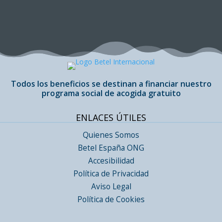
5,00€.
3,00€.
era:
es:
10,00€.
8,00€.
Todos los beneficios se destinan a financiar nuestro
programa social de acogida gratuito
ENLACES ÚTILES
Quienes Somos
Betel España ONG
Accesibilidad
Política de Privacidad
Aviso Legal
Política de Cookies