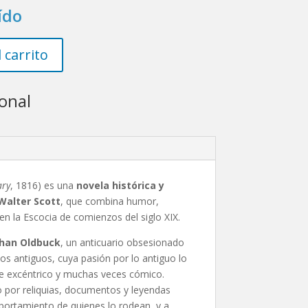
ído
 carrito
onal
ary
, 1816) es una
novela histórica y
Walter Scott
, que combina humor,
 en la Escocia de comienzos del siglo XIX.
han Oldbuck
, un anticuario obsesionado
etos antiguos, cuya pasión por lo antiguo lo
je excéntrico y muchas veces cómico.
o por reliquias, documentos y leyendas
portamiento de quienes lo rodean, y a