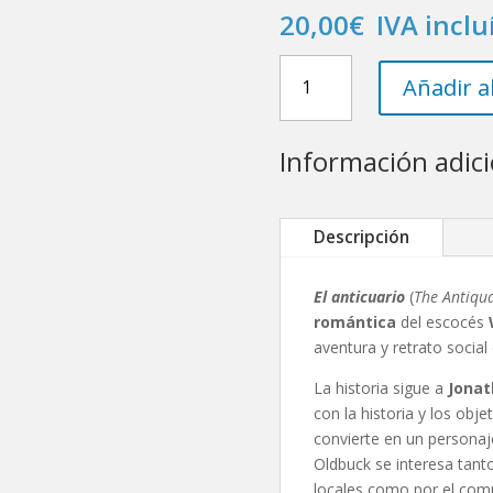
20,00
€
IVA inclu
El
Añadir al
Anticuario
cantidad
Información adici
Descripción
El anticuario
(
The Antiqu
romántica
del escocés
aventura y retrato social
La historia sigue a
Jonat
con la historia y los obj
convierte en un persona
Oldbuck se interesa tant
locales como por el com