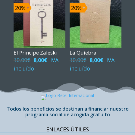
8,00€.
6,00€.
10,00€.
8,00€.
20%
20%
El Principe Zaleski
La Quiebra
El
El
El
El
10,00
€
8,00
€
IVA
10,00
€
8,00
€
IVA
precio
precio
precio
precio
incluído
incluído
original
actual
original
actual
era:
es:
era:
es:
10,00€.
8,00€.
10,00€.
8,00€.
Todos los beneficios se destinan a financiar nuestro
programa social de acogida gratuito
ENLACES ÚTILES