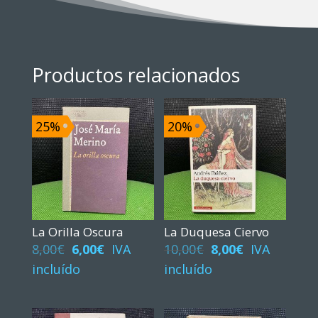
Productos relacionados
25%
20%
La Orilla Oscura
La Duquesa Ciervo
El
El
El
El
8,00
€
6,00
€
IVA
10,00
€
8,00
€
IVA
precio
precio
precio
precio
incluído
incluído
original
actual
original
actual
era:
es:
era:
es: