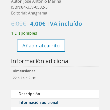
Autor: Jose Antonio Marina
ISBN:84-339-0532-5
Editorial: Anagrama
El
El
6,00
€
4,00
€
IVA incluído
precio
precio
1 Disponibles
original
actual
era:
es:
6,00€.
4,00€.
Añadir al carrito
El
Laberinto
Sentimental
Información adicional
cantidad
Dimensiones
22 × 14 × 2 cm
Descripción
Información adicional