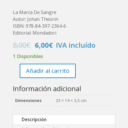
La Marca De Sangre
Autor: Johan Theorin
ISBN: 978-84-397-2364-6
Editorial: Mondadori
El
El
8,00
€
6,00
€
IVA incluído
precio
precio
1 Disponibles
original
actual
era:
es:
8,00€.
6,00€.
Añadir al carrito
La
Marca
De
Información adicional
Sangre
cantidad
Dimensiones
23 × 14 × 3,5 cm
Descripción