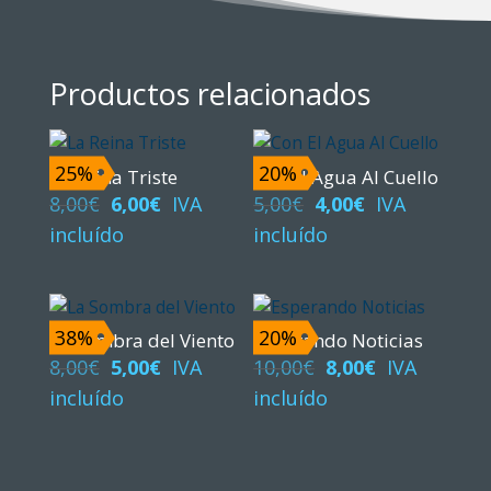
Productos relacionados
25%
20%
La Reina Triste
Con El Agua Al Cuello
El
El
El
El
8,00
€
6,00
€
IVA
5,00
€
4,00
€
IVA
precio
precio
precio
precio
incluído
incluído
original
actual
original
actual
era:
es:
era:
es:
8,00€.
6,00€.
5,00€.
4,00€.
38%
20%
La Sombra del Viento
Esperando Noticias
El
El
El
El
8,00
€
5,00
€
IVA
10,00
€
8,00
€
IVA
precio
precio
precio
precio
incluído
incluído
original
actual
original
actual
era:
es:
era:
es:
8,00€.
5,00€.
10,00€.
8,00€.