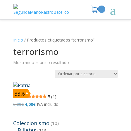
Inicio
/
Productos etiquetados “terrorismo”
terrorismo
Mostrando el único resultado
33%
Patria
5 (1)
El
El
6,00
€
4,00
€
IVA incluído
precio
precio
original
actual
Coleccionismo
(10)
era:
es:
Billetes
(10)
6,00€.
4,00€.